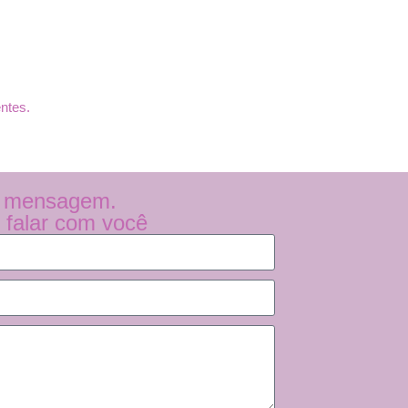
ntes.
a mensagem.
 falar com você