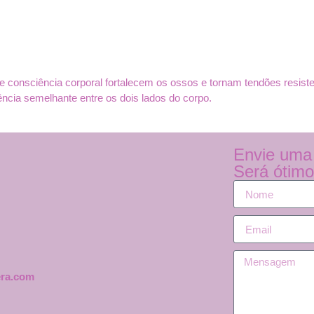
 e consciência corporal fortalecem os ossos e tornam tendões resiste
cia semelhante entre os dois lados do corpo.
Envie um
Será ótimo
era.com