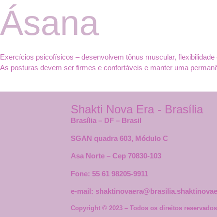
Ásana
Exercícios psicofísicos – desenvolvem tônus muscular, flexibilidade
As posturas devem ser firmes e confortáveis e manter uma permanên
Shakti Nova Era - Brasília
Brasília – DF – Brasil
SGAN quadra 603, Módulo C
Asa Norte –
Cep 70830-103
Fone: 55 61 98205-9911
e-mail: shaktinovaera@brasilia.shaktinova
Copyright © 2023 – Todos os direitos reservados