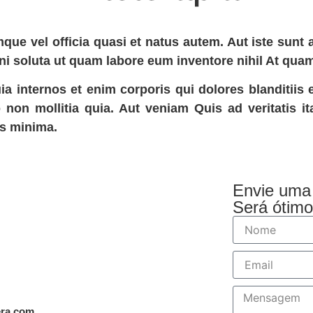
e vel officia quasi et natus autem. Aut iste sunt 
i soluta ut quam labore eum inventore nihil At qua
ia internos et enim corporis qui dolores blanditiis
o non mollitia quia. Aut veniam Quis ad veritatis i
is minima.
Envie um
Será ótimo
era.com