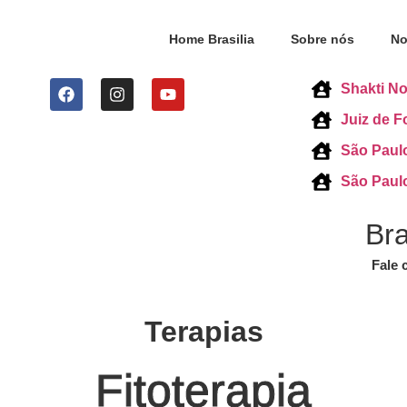
Home Brasilia
Sobre nós
No
Shakti No
Juiz de F
São Paul
São Paul
Bra
Fale 
Terapias
Fitoterapia