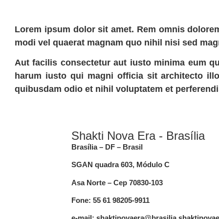
Lorem ipsum dolor sit amet. Rem omnis doloremqu
modi vel quaerat magnam quo nihil nisi sed magn
Aut facilis consectetur aut iusto minima eum qu
harum iusto qui magni officia sit architecto ill
quibusdam odio et nihil voluptatem et perferend
Shakti Nova Era - Brasília
Brasília – DF – Brasil
SGAN quadra 603, Módulo C
Asa Norte –
Cep 70830-103
Fone: 55 61 98205-9911
e-mail: shaktinovaera@brasilia.shaktinova