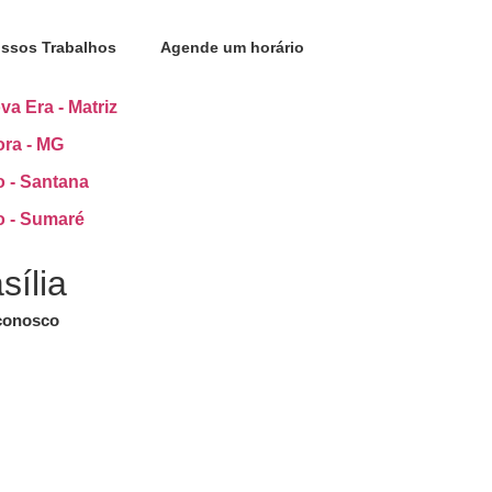
ssos Trabalhos
Agende um horário
va Era - Matriz
ora - MG
o - Santana
o - Sumaré
sília
conosco