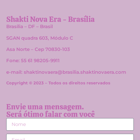
Shakti Nova Era - Brasília
Brasília – DF – Brasil
SGAN quadra 603, Módulo C
Asa Norte –
Cep 70830-103
Fone: 55 61 98205-9911
e-mail: shaktinovaera@brasilia.shaktinovaera.com
Copyright © 2023 – Todos os direitos reservados
Envie uma mensagem.
Será ótimo falar com você