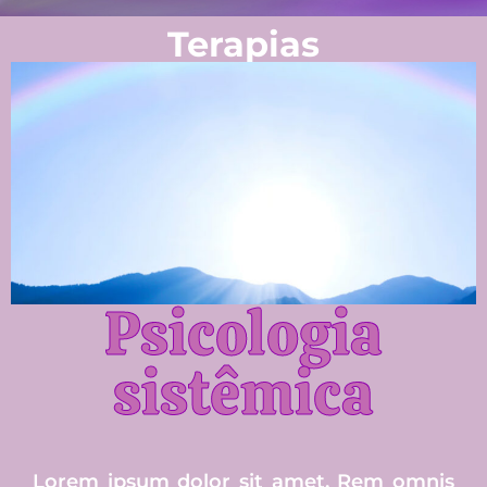
Terapias
Psicologia
sistêmica
Lorem ipsum dolor sit amet. Rem omnis