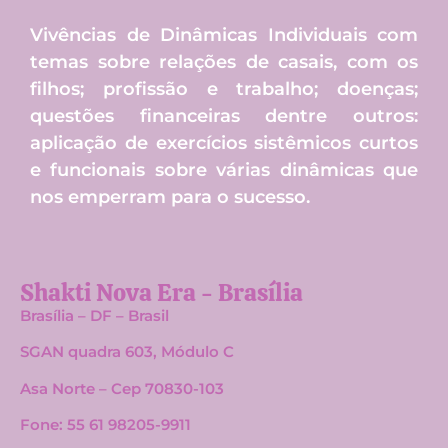
Vivências de Dinâmicas Individuais com
temas sobre relações de casais, com os
filhos; profissão e trabalho; doenças;
questões financeiras dentre outros:
aplicação de exercícios sistêmicos curtos
e funcionais sobre várias dinâmicas que
nos emperram para o sucesso.
Shakti Nova Era - Brasília
Brasília – DF – Brasil
SGAN quadra 603, Módulo C
Asa Norte –
Cep 70830-103
Fone: 55 61 98205-9911